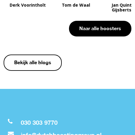
Derk Voorintholt
Tom de Waal
Jan Quinte
Gijsbertse
Naar alle boosters
Bekijk alle blogs
030 303 9770
info@dutchboostinggroup.nl